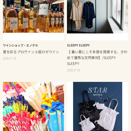
ワインショップ・エノテカ
SLEEPY SLEEPY
夏を彩るプロヴァンス産ロゼワイン
【 暑い夏にこそ本領を発揮する、きわ
めて優秀な天然素材】/SLEEPY
2026.07.18
SLEEPY
2026.07.18