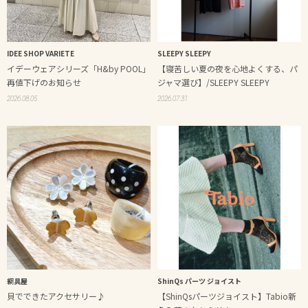
IDEE SHOP VARIETE
SLEEPY SLEEPY
イデーウェアシリーズ「H&by POOL」
【寝苦しい夏の夜を心地よくする、パ
再値下げのお知らせ
ジャマ選び】/SLEEPY SLEEPY
2026.08.05
2026.07.31
綱具屋
ShinQs パーツ ジョイスト
貝でできたアクセサリー♪
【ShinQsパーツジョイスト】Tabio新