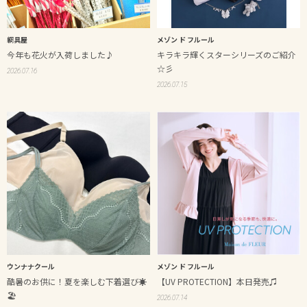
綱具屋
メゾン ド フルール
今年も花火が入荷しました♪
キラキラ輝くスターシリーズのご紹介
☆彡
2026.07.16
2026.07.15
ウンナナクール
メゾン ド フルール
酷暑のお供に！夏を楽しむ下着選び☀️
【UV PROTECTION】本日発売♫
🏖️
2026.07.14