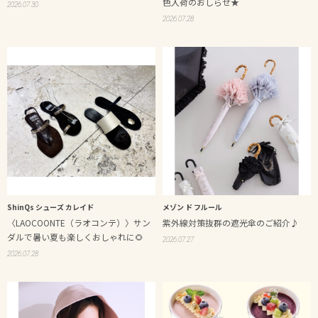
色入荷のおしらせ★
2026.07.30
2026.07.28
ShinQs シューズ カレイド
メゾン ド フルール
〈LAOCOONTE（ラオコンテ）〉サン
紫外線対策抜群の遮光傘のご紹介♪
ダルで暑い夏も楽しくおしゃれに🌻
2026.07.27
2026.07.28