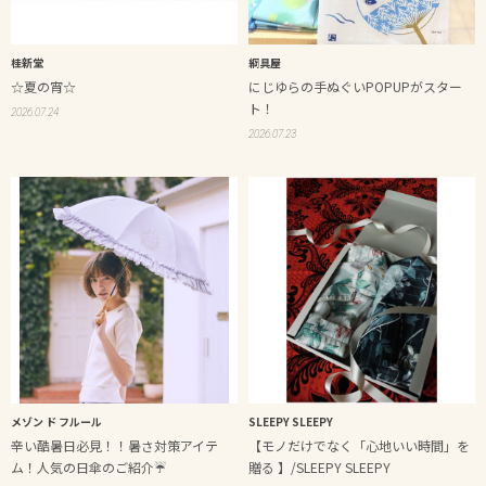
桂新堂
綱具屋
☆夏の宵☆
にじゆらの手ぬぐいPOPUPがスター
ト！
2026.07.24
2026.07.23
メゾン ド フルール
SLEEPY SLEEPY
辛い酷暑日必見！！暑さ対策アイテ
【モノだけでなく「心地いい時間」を
ム！人気の日傘のご紹介☔
贈る 】/SLEEPY SLEEPY