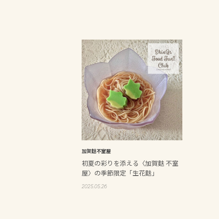
加賀麩不室屋
初夏の彩りを添える〈加賀麩 不室
屋〉の季節限定「生花麩」
2025.05.26