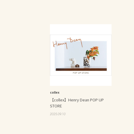
collex
【collex】Henry Dean POP UP
STORE
2025.09.10