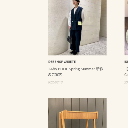
IDEE SHOP VARIETE
ID
H&by POOL Spring Summer 新作
【
のご案内
Co
2026.02.18
20