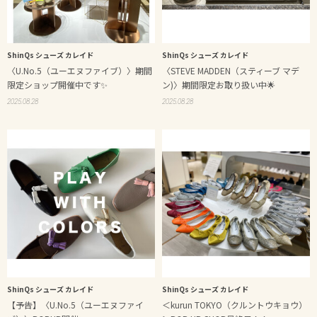
ShinQs シューズ カレイド
ShinQs シューズ カレイド
〈U.No.5（ユーエヌファイブ）〉期間
〈STEVE MADDEN（スティーブ マデ
限定ショップ開催中です✨
ン)〉期間限定お取り扱い中🌟
2025.08.28
2025.08.28
ShinQs シューズ カレイド
ShinQs シューズ カレイド
【予告】〈U.No.5（ユーエヌファイ
＜kurun TOKYO（クルントウキョウ）