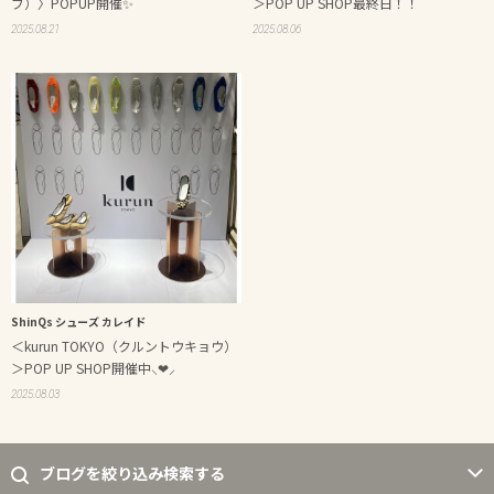
ブ）〉POPUP開催✨
＞POP UP SHOP最終日！！
2025.08.21
2025.08.06
ShinQs シューズ カレイド
＜kurun TOKYO（クルントウキョウ）
＞POP UP SHOP開催中⸜❤︎⸝
2025.08.03
ブログを絞り込み検索する