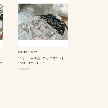
SLEEPY SLEEPY
楽
**【一日中頑張った心と体へ～】
PY
**/SLEEPY SLEEPY
2026.05.12