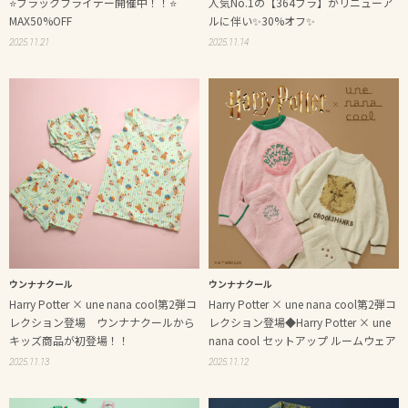
⭐️ブラックフライデー開催中！！⭐️
人気No.1の【364ブラ】がリニューア
MAX50%OFF
ルに伴い✨30%オフ✨
2025.11.21
2025.11.14
ウンナナクール
ウンナナクール
Harry Potter × une nana cool第2弾コ
Harry Potter × une nana cool第2弾コ
レクション登場 ウンナナクールから
レクション登場◆Harry Potter × une
キッズ商品が初登場！！
nana cool セットアップ ルームウェア
2025.11.13
2025.11.12