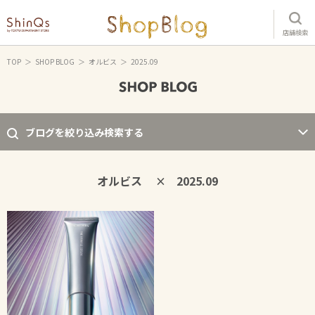
店舗検索
TOP
SHOP BLOG
オルビス
2025.09
ブログを絞り込み検索する
オルビス
2025.09
×