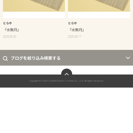
とらや
とらや
『水無月』
『水無月』
2025.06.23
2025.06.17
ブログを絞り込み検索する
ページトップへ
Copyright © TOKYU DEPARTMENT STORE CO., LTD. All Rights Reserved.