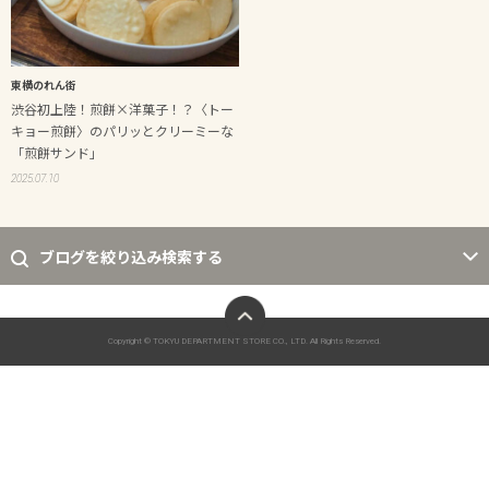
東横のれん街
渋谷初上陸！煎餅×洋菓子！？〈トー
キョー煎餅〉のパリッとクリーミーな
「煎餅サンド」
2025.07.10
ブログを絞り込み検索する
ページトップへ
Copyright © TOKYU DEPARTMENT STORE CO., LTD. All Rights Reserved.