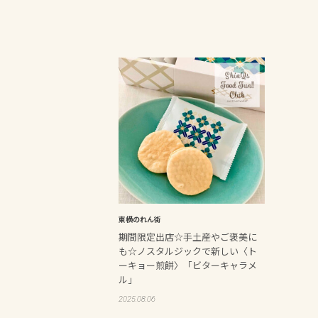
東横のれん街
期間限定出店☆手土産やご褒美に
も☆ノスタルジックで新しい〈ト
ーキョー煎餅〉「ビターキャラメ
ル」
2025.08.06