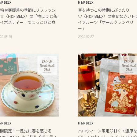
F BELX
H&F BELX
粉や寒暖差の季節にリフレッシ
春を待つこの時期にぴったり
☆〈H&F BELX〉の「棒ほうじ茶
♡〈H&F BELX〉の幸せな赤いド
イボスティー」でほっとひと息
イフルーツ「ホールクランベリ
ー」
26.03.18
2026.02.27
F BELX
H&F BELX
間限定！一足先に春を感じる
ハロウィーン限定♡甘くて濃厚
H&F BELX〉の「桜ルイボスティ
のにノンカロリー♪〈H&F BELX