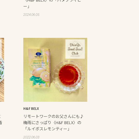
イ
ー」
2024.06.05
H&F BELX
に
リモートワークのお父さんにも♪
香
梅雨にさっぱり〈H&F BELX〉の
フ
「ルイボスレモンティー」
2022.06.03