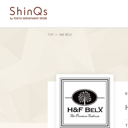
TOP
H&F BELX
T