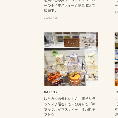
ーのルイボスティー☆数量限定で
ー
販売中♪
20
2025.07.28
H&F BELX
H&
はちみつの優しい甘さに満点リラ
ノ
ックス♪贈答にも自分用にも「は
〈
ちみつルイボスティー」は万能ギ
ボ
フト☆
楽