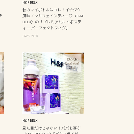
H&F BELX
秋のマイボトルはコレ！イチジク
ラ
風味ノンカフェインティー♡〈H&F
BELX〉の「プレミアムルイボステ
ィー パーフェクトフィグ」
2025.10.28
H&F BELX
な
見た目だけじゃない！パパも喜ぶ
〉
〈H&F BELX〉の「バタフライピ