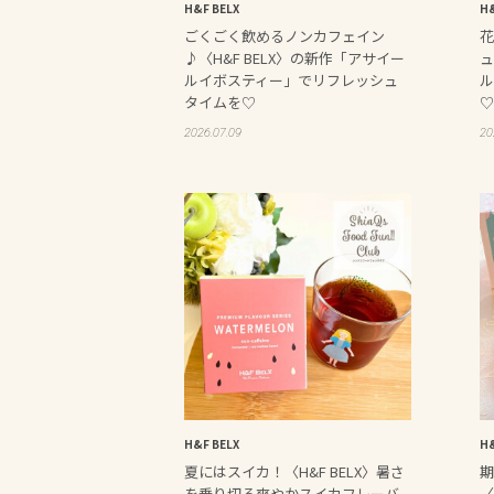
H&F BELX
H&
ごくごく飲めるノンカフェイン
花
♪〈H&F BELX〉の新作「アサイー
ュ
ルイボスティー」でリフレッシュ
ル
タイムを♡
♡
2026.07.09
20
H&F BELX
H&
夏にはスイカ！〈H&F BELX〉暑さ
期
を乗り切る爽やかスイカフレーバ
〈