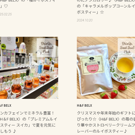
」♡
の「キャラメルポップコーンル
ボスティー」☆
25.02.25
2024.10.20
F BELX
H&F BELX
ンカフェインでミネラル豊富！
クリスマスや年末年始のギフト
H＆F BELX〉の「プレミアムルイ
ぴったり☆〈H&F BELX〉の苺の
スティー スイカ」で夏を元気に
り華やかストロベリークリーム
しもう ♪
レーバーのルイボスティー♪