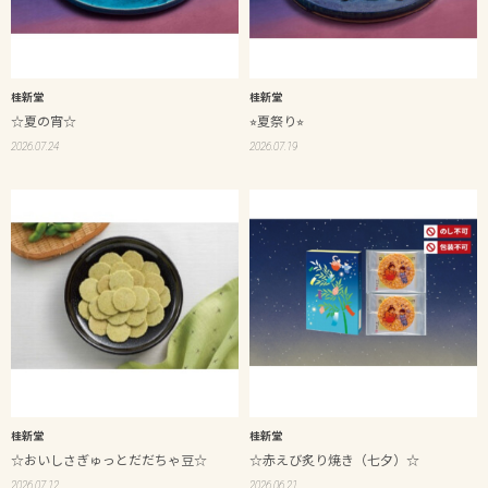
桂新堂
桂新堂
☆夏の宵☆
⭐︎夏祭り⭐︎
2026.07.24
2026.07.19
桂新堂
桂新堂
☆おいしさぎゅっとだだちゃ豆☆
☆赤えび炙り焼き（七夕）☆
2026.07.12
2026.06.21