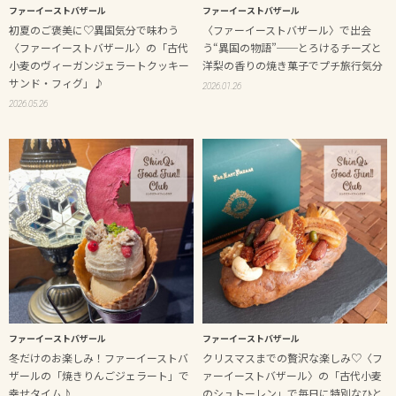
ファーイーストバザール
ファーイーストバザール
初夏のご褒美に♡異国気分で味わう
〈ファーイーストバザール〉で出会
〈ファーイーストバザール〉の「古代
う“異国の物語”──とろけるチーズと
小麦のヴィーガンジェラートクッキー
洋梨の香りの焼き菓子でプチ旅行気分
サンド・フィグ」♪
2026.01.26
2026.05.26
ファーイーストバザール
ファーイーストバザール
冬だけのお楽しみ！ファーイーストバ
クリスマスまでの贅沢な楽しみ♡〈フ
ザールの「焼きりんごジェラート」で
ァーイーストバザール〉の「古代小麦
幸せタイム♪
のシュトーレン」で毎日に特別なひと