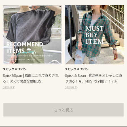
スピック ＆ スパン
スピック ＆ スパン
Spick&Span | 梅雨はこれで乗りきれ
Spick & Span | 気温差をオシャレに乗
る！洗えて快適な夏服LIST
り切る！今、MUSTな羽織アイテム
2023.05.31
2023.05.29
もっと見る