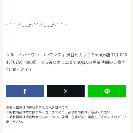
*･゜ﾟ･*:.｡..｡.:*･'*'･*:.｡. .｡.:*･゜ﾟ･*
サルートバイワコール/アンフィ 渋谷ヒカリエ ShinQs店 TEL 036
4276756（直通） ※渋谷ヒカリエ ShinQs店の営業時間のご案内
11:00〜21:00
※表示価格は消費税を含んだ税込価格です。
※掲載商品は数に限りがございますので、品切れの際はご容赦ください。
※掲載情報は掲載時点のものであり、展開・在庫がない場合もございますのでご了
承ください。