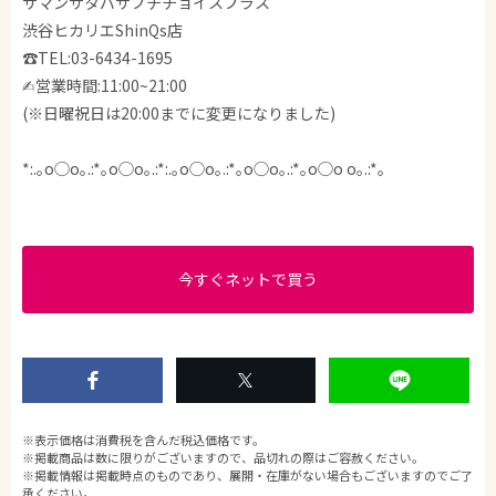
サマンサタバサプチチョイスプラス
渋谷ヒカリエShinQs店
☎︎TEL:03-6434-1695
✍︎営業時間:11:00~21:00
(※日曜祝日は20:00までに変更になりました)
*:.｡o◯o｡.:*｡o◯o｡.:*:.｡o◯o｡.:*｡o◯o｡.:*｡o◯o o｡.:*｡
今すぐネットで買う
※表示価格は消費税を含んだ税込価格です。
※掲載商品は数に限りがございますので、品切れの際はご容赦ください。
※掲載情報は掲載時点のものであり、展開・在庫がない場合もございますのでご了
承ください。