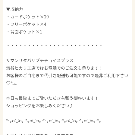
▼収納力
・カードポケット×20
・フリーポケット×4
・背面ポケット×1
・・・・・・・・・・・・・・・・・・・・・・・
サマンサタバサプチチョイスプラス
渋谷ヒカリエ店ではお電話でのご注文も承ります！
お客様のご自宅まで代引き配送も可能ですので是非ご利用下さい
♡*:.｡.
本日も最後までご覧いただき有難う御座います！
ショッピングをお楽しみください♪
*:.｡o◯o｡.:*｡o◯o｡.:*:.｡o◯o｡.:*｡o◯o｡.:*｡o◯o｡.:*｡