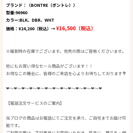
ブランド：〈BONTRE（ボントレ）〉
型番:96960
カラー:BLK、DBR、WHT
¥16,500（税込）
価格：¥24,200（税込）→
※撮影時の在庫でございます。完売の際はご容赦くださいませ。
他にもお買い得なセール商品がございます！！
お得なこの機会に、皆様のご来店を心よりお待ちしております💐
❤︎〜❤︎〜❤︎〜❤︎〜❤︎〜❤︎〜❤︎〜❤︎〜❤︎〜❤︎〜❤︎〜❤︎〜❤︎
【電話注文サービスのご案内】
当ブログの商品はお電話にてご注文を承り、ご自宅までお届け可
能です。
ご利用の際は、下記番号にお電話いただき、係員に、商品名・個