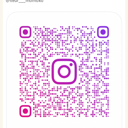
＠fleur___momoko