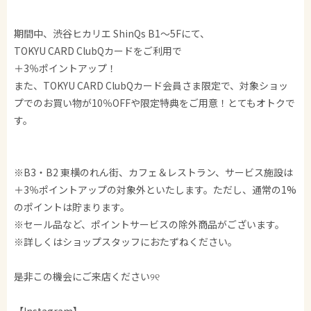
期間中、渋谷ヒカリエ ShinQs B1～5Fにて、
TOKYU CARD ClubQカードをご利用で
＋3％ポイントアップ！
また、TOKYU CARD ClubQカード会員さま限定で、対象ショッ
プでのお買い物が10％OFFや限定特典をご用意！とてもオトクで
す。
※B3・B2 東横のれん街、カフェ＆レストラン、サービス施設は
＋3％ポイントアップの対象外といたします。ただし、通常の1%
のポイントは貯まります。
※セール品など、ポイントサービスの除外商品がございます。
※詳しくはショップスタッフにおたずねください。
是非この機会にご来店ください୨୧
【Instagram】