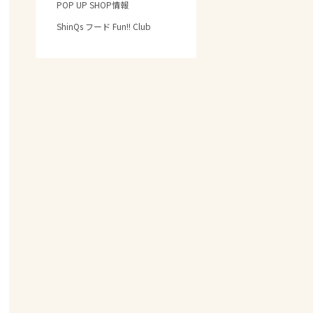
POP UP SHOP情報
ShinQs フード Fun!! Club