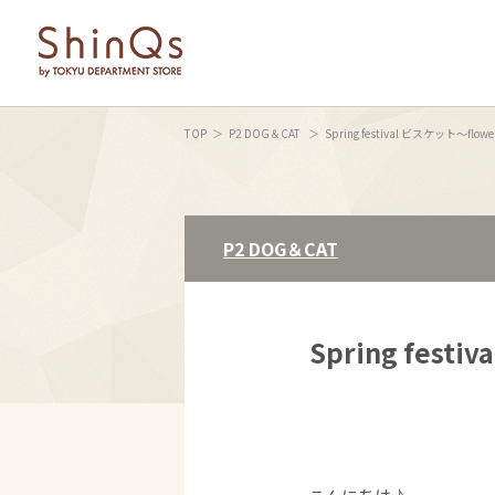
TOP
P2 DOG＆CAT
Spring festival ビスケット～flowe
P2 DOG＆CAT
Spring fest