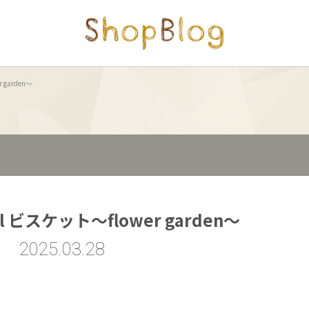
r garden～
ival ビスケット～flower garden～
2025.03.28