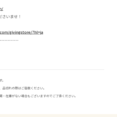
m/
くださいませ！
com/givingstore/?hl=ja
------------
す。
、品切れの際はご容赦ください。
開・在庫がない場合もございますのでご了承ください。