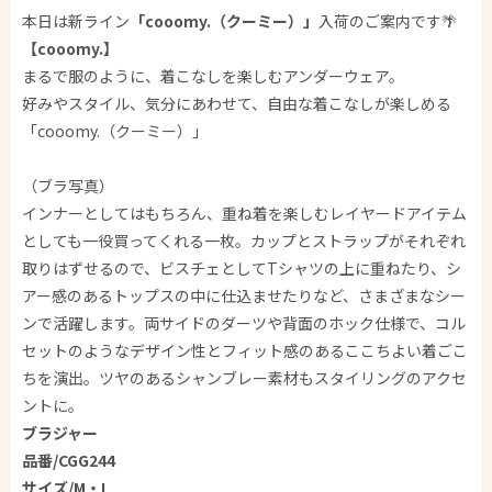
本日は新ライン
「cooomy.（クーミー）」
入荷のご案内です🌴
【cooomy.】
まるで服のように、着こなしを楽しむアンダーウェア。
好みやスタイル、気分にあわせて、自由な着こなしが楽しめる
「cooomy.（クーミー）」
（ブラ写真）
インナーとしてはもちろん、重ね着を楽しむレイヤードアイテム
としても一役買ってくれる一枚。カップとストラップがそれぞれ
取りはずせるので、ビスチェとしてTシャツの上に重ねたり、シ
アー感のあるトップスの中に仕込ませたりなど、さまざまなシー
ンで活躍します。両サイドのダーツや背面のホック仕様で、コル
セットのようなデザイン性とフィット感のあるここちよい着ごこ
ちを演出。ツヤのあるシャンブレー素材もスタイリングのアクセ
ントに。
ブラジャー
品番/CGG244
サイズ/M・L