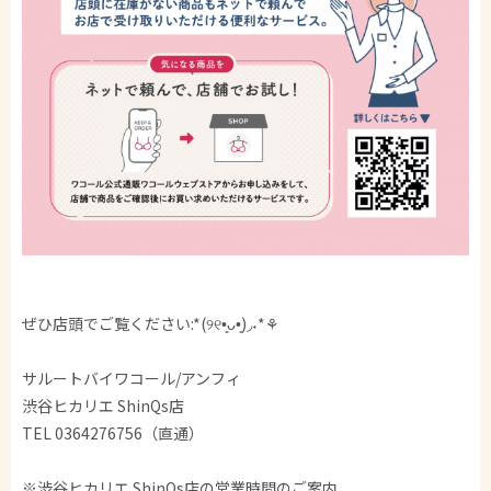
ぜひ店頭でご覧ください:*(୨୧•͈ᴗ•͈)◞˖*⚘
サルートバイワコール/アンフィ
渋谷ヒカリエ ShinQs店
TEL 0364276756（直通）
※渋谷ヒカリエ ShinQs店の営業時間のご案内