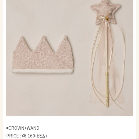
◾️CROWN+WAND
PRICE : ¥6,160(税込)