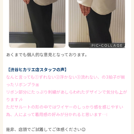
あくまでも個人的な意見となっております。
【渋谷ヒカリエ店スタッフの声】
なんと言っても①ずれない②浮かない③流れない、の3拍子が揃
ったリボンブラ🎀
リボン部分にたっぷり刺繍があしらわれたデザインで気分も上が
ります🎶
ただサルートの形の中ではワイヤーのしっかり感を感じやすい
為、人によって着用感の好みが分かれると思います…❕
是非、店頭でご試着してご体感ください😉