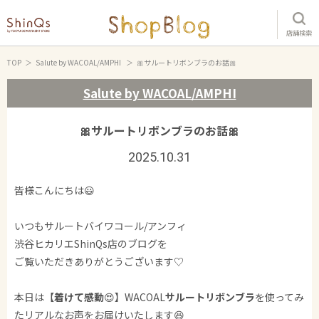
店舗検索
TOP
Salute by WACOAL/AMPHI
🎀サルートリボンブラのお話🎀
Salute by WACOAL/AMPHI
🎀サルートリボンブラのお話🎀
2025.10.31
皆様こんにちは😃
いつもサルートバイワコール/アンフィ
渋谷ヒカリエShinQs店のブログを
ご覧いただきありがとうございます♡
本日は【
着けて感動
😍】WACOAL
サルートリボンブラ
を使ってみ
たリアルなお声をお届けいたします😆