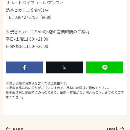
サルートバイワコール/アンフィ
渋谷ヒカリエ ShinQs店
TEL 0364276756（直通）
※渋谷ヒカリエ ShinQs店の営業時間のご案内
平日•土曜11:00〜21:00
日曜•祝日11:00〜20:00
※表示価格は消費税を含んだ税込価格です。
※掲載商品は数に限りがございますので、品切れの際はご容赦ください。
※掲載情報は掲載時点のものであり、展開・在庫がない場合もございますのでご了
承ください。
prev
next