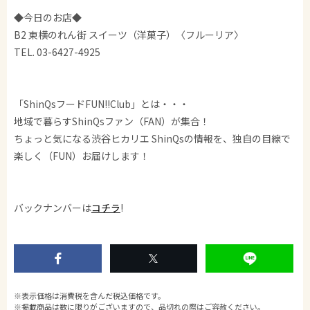
◆今日のお店◆
B2 東横のれん街 スイーツ（洋菓子）〈フルーリア〉
TEL. 03-6427-4925
「ShinQsフードFUN!!Club」とは・・・
地域で暮らすShinQsファン（FAN）が集合！
ちょっと気になる渋谷ヒカリエ ShinQsの情報を、独自の目線で
楽しく（FUN）お届けします！
バックナンバーは
コチラ
!
※表示価格は消費税を含んだ税込価格です。
※掲載商品は数に限りがございますので、品切れの際はご容赦ください。