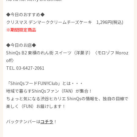
◆今日のおすすめ◆
クリスマス デンマーククリームチーズケーキ 1,296円(税込)
※期間限定商品
◆今日のお店◆
ShinQs B2 東横のれん街 スイーツ（洋菓子）〈モロゾフ Moroz
off〉
TEL. 03-6427-2061
「ShinQsフードFUN!!Club」とは・・・
地域で暮らすShinQsファン（FAN）が集合！
ちょっと気になる渋谷ヒカリエ ShinQsの情報を、独自の目線で
楽しく（FUN）お届けします！
バックナンバーは
コチラ
！