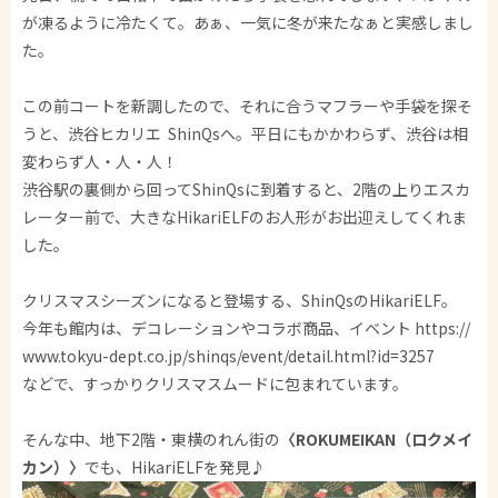
が凍るように冷たくて。あぁ、一気に冬が来たなぁと実感しまし
た。
この前コートを新調したので、それに合うマフラーや手袋を探そ
うと、渋谷ヒカリエ ShinQsへ。平日にもかかわらず、渋谷は相
変わらず人・人・人！
渋谷駅の裏側から回ってShinQsに到着すると、2階の上りエスカ
レーター前で、大きなHikariELFのお人形がお出迎えしてくれま
した。
クリスマスシーズンになると登場する、ShinQsのHikariELF。
今年も館内は、デコレーションやコラボ商品、イベント https://
www.tokyu-dept.co.jp/shinqs/event/detail.html?id=3257
などで、すっかりクリスマスムードに包まれています。
そんな中、地下2階・東横のれん街の
〈ROKUMEIKAN（ロクメイ
カン）〉
でも、HikariELFを発見♪