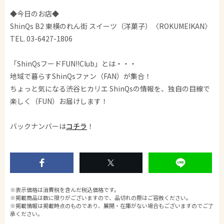
◆今日のお店◆
ShinQs B2 東横のれん街 スイーツ（洋菓子）〈ROKUMEIKAN〉
TEL. 03-6427-1806
「ShinQsフードFUN!!Club」とは・・・
地域で暮らすShinQsファン（FAN）が集合！
ちょっと気になる渋谷ヒカリエ ShinQsの情報を、独自の目線で
楽しく（FUN）お届けします！
バックナンバーは
コチラ
！
※表示価格は消費税を含んだ税込価格です。
※掲載商品は数に限りがございますので、品切れの際はご容赦ください。
※掲載情報は掲載時点のものであり、展開・在庫がない場合もございますのでご了
承ください。