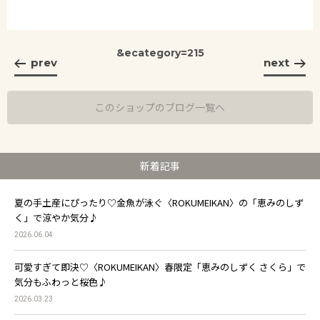
&ecategory=215
prev
next
このショップのブログ一覧へ
新着記事
夏の手土産にぴったり♡金魚が泳ぐ〈ROKUMEIKAN〉の「恵みのしず
く」で涼やか気分♪
2026.06.04
可愛すぎて即決♡〈ROKUMEIKAN〉春限定「恵みのしずく さくら」で
気分もふわっと桜色♪
2026.03.23