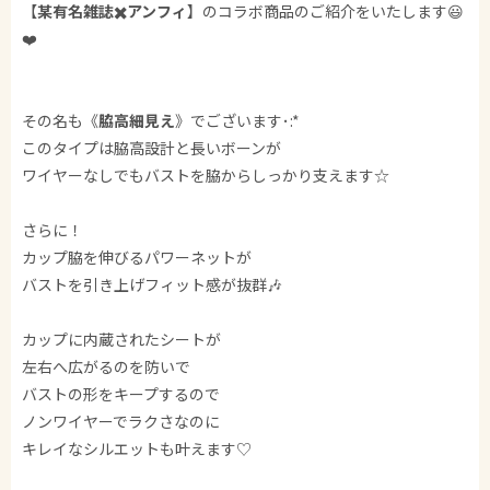
【
某有名雑誌✖️アンフィ
】のコラボ商品のご紹介をいたします😃
❤️
その名も《
脇高細見え
》でございます･:*
このタイプは脇高設計と長いボーンが
ワイヤーなしでもバストを脇からしっかり支えます☆
さらに！
カップ脇を伸びるパワーネットが
バストを引き上げフィット感が抜群🎶
カップに内蔵されたシートが
左右へ広がるのを防いで
バストの形をキープするので
ノンワイヤーでラクさなのに
キレイなシルエットも叶えます♡