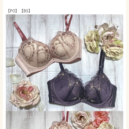
【PO】【BS】