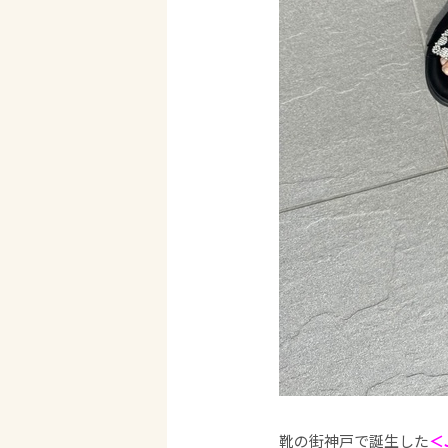
靴の街神戸で誕生した
＜