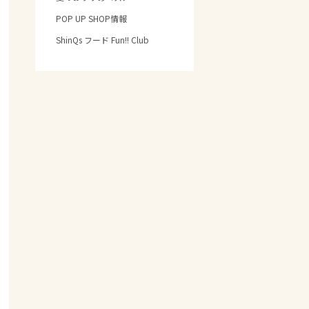
POP UP SHOP情報
ShinQs フード Fun!! Club