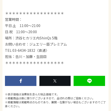
＊＊＊＊＊＊＊＊＊＊＊＊＊＊＊＊＊
営業時間：
平日.土 11:00～21:00
日.祝 11:00～20:00
場所：渋谷ヒカリエ内ShinQs 5階
お問い合わせ：ジュエリー臣プレミアム
TEL 03-6434-1832〈直通〉
担当：𠮷川・加藤・生田目
＊＊＊＊＊＊＊＊＊＊＊＊＊＊＊＊＊
※表示価格は消費税を含んだ税込価格です。
※掲載商品は数に限りがございますので、品切れの際はご容赦ください。
※掲載情報は掲載時点のものであり、展開・在庫がない場合もございますのでご了
承ください。