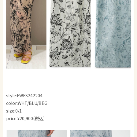
style:FWFS242204
color:WHT/BLU/BEG
size:0/1
price:¥20,900(税込)