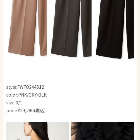
style:FWFO244512
color:PNK/GRY/BLK
size:0/1
price:¥29,290(税込)