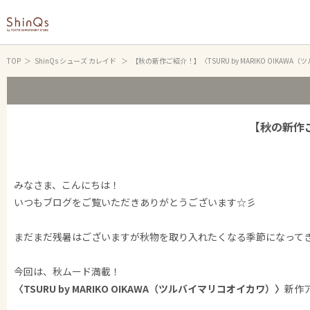
TOP
ShinQs シューズ カレイド
【秋の新作ご紹介！】〈TSURU by MARIKO OIKAW
【秋の新作ご
みなさま、こんにちは！
いつもブログをご覧いただきありがとうございます☆彡
まだまだ残暑はございますが秋物を取り入れたくなる季節になって
今回は、秋ムード満載！
〈TSURU by MARIKO OIKAWA（ツルバイマリコオイカワ）〉
新作