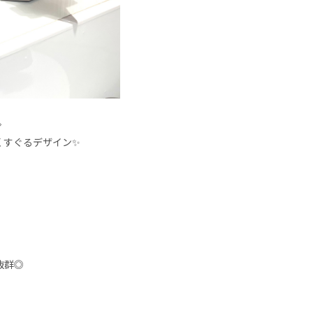

くすぐるデザイン✨
抜群◎