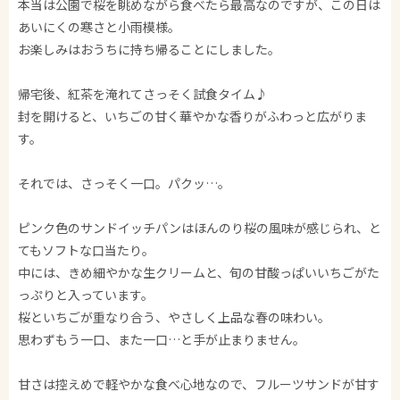
本当は公園で桜を眺めながら食べたら最高なのですが、この日は
あいにくの寒さと小雨模様。
お楽しみはおうちに持ち帰ることにしました。
帰宅後、紅茶を淹れてさっそく試食タイム♪
封を開けると、いちごの甘く華やかな香りがふわっと広がりま
す。
それでは、さっそく一口。パクッ…。
ピンク色のサンドイッチパンはほんのり桜の風味が感じられ、と
てもソフトな口当たり。
中には、きめ細やかな生クリームと、旬の甘酸っぱいいちごがた
っぷりと入っています。
桜といちごが重なり合う、やさしく上品な春の味わい。
思わずもう一口、また一口…と手が止まりません。
甘さは控えめで軽やかな食べ心地なので、フルーツサンドが甘す