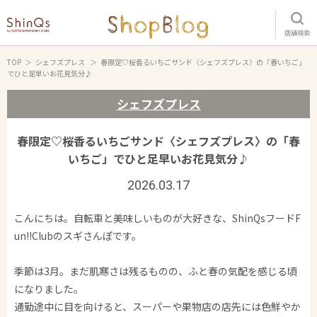
店舗検索
TOP
シェフズプレス
春限定♡桜香るいちごサンド〈シェフズプレス〉の「春いちご」
でひと足早いお花見気分♪
シェフズプレス
春限定♡桜香るいちごサンド〈シェフズプレス〉の「春
いちご」でひと足早いお花見気分♪
2026.03.17
こんにちは。自転車と美味しいものが大好きな、ShinQsフードF
un!!Clubのスギさんぽです。
季節は3月。まだ肌寒さは残るものの、ふと春の気配を感じる頃
になりました。
通勤途中に目を向けると、スーパーや果物店の店先には色鮮やか