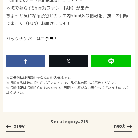
「ShinQsフードFun!!Club」とは・・・
地域で暮らすShinQsファン（FAN）が集合！
ちょっと気になる渋谷ヒカリエ内ShinQsの情報を、独自の目線
で楽しく（FUN）お届けします！
バックナンバーは
コチラ
！
※表示価格は消費税を含んだ税込価格です。
※掲載商品は数に限りがございますので、品切れの際はご容赦ください。
※掲載情報は掲載時点のものであり、展開・在庫がない場合もございますのでご了
承ください。
&ecategory=215
prev
next