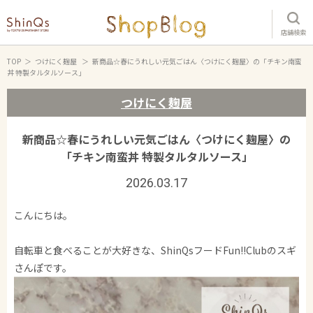
店舗検索
TOP
つけにく麹屋
新商品☆春にうれしい元気ごはん〈つけにく麹屋〉の「チキン南蛮
丼 特製タルタルソース」
つけにく麹屋
新商品☆春にうれしい元気ごはん〈つけにく麹屋〉の
「チキン南蛮丼 特製タルタルソース」
2026.03.17
こんにちは。
自転車と食べることが大好きな、ShinQsフードFun!!Clubのスギ
さんぽです。