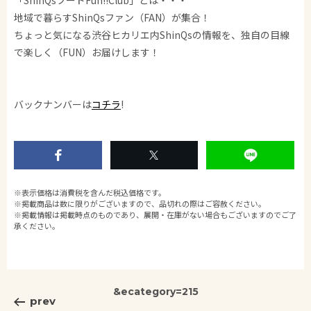
「ShinQsフードFun!!Club」とは・・・
地域で暮らすShinQsファン（FAN）が集合！
ちょっと気になる渋谷ヒカリエ内ShinQsの情報を、独自の目線
で楽しく（FUN）お届けします！
バックナンバーは
コチラ
!
※表示価格は消費税を含んだ税込価格です。
※掲載商品は数に限りがございますので、品切れの際はご容赦ください。
※掲載情報は掲載時点のものであり、展開・在庫がない場合もございますのでご了
承ください。
&ecategory=215
prev