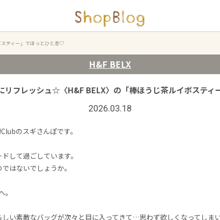
イボスティー」でほっとひと息♡
H&F BELX
リフレッシュ☆〈H&F BELX〉の「棒ほうじ茶ルイボステ
2026.03.18
!Clubのスギさんぽです。
ードして過ごしています。
のではないでしょうか。
へ。
らしい素敵なバッグが次々と目に入ってきて…思わず欲しくなってしま