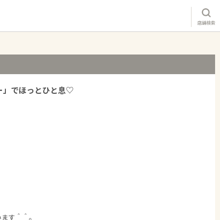
店舗検索
ィー」でほっとひと息♡
います＾＾。