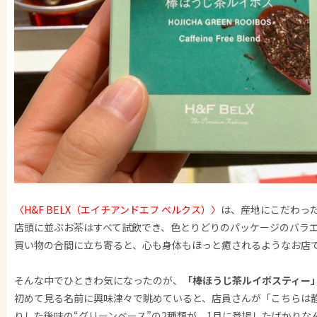
〈H&F BELX（エイチアンドエフ ベルクス）〉
は、産地にこだわっ
店頭に並ぶお茶はすべて試飲でき、色とりどりのパッケージのバラ
買い物の合間に立ち寄ると、心も身体もほっと癒されるようなお店
そんな中でひときわ気になったのが、
「棒ほうじ茶ルイボスティー
初めて見る名前に興味津々で眺めていると、店員さんが「こちらは静
りした後味の“グリーンベース”の2種類が、1月に登場したばかり