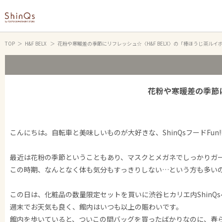
TOP
H&F BELX
花粉や寒暖差の季節にリフレッシュ☆〈H&F BELX〉の「棒ほうじ茶ル
花粉や寒暖差の季節に
こんにちは。自転車と美味しいものが大好きな、ShinQsフードFun!
最近は花粉の季節ということもあり、マスクとメガネでしっかりガ
この時期、なんとなく体も気分もすっきりしない…という方も多い
この日は、化粧品の数量限定セットを買いに渋谷ヒカリエ内ShinQs
週末でお天気も良く、館内はいつも以上の賑わいです。
館内を歩いていると、ついこの間バッグを買ったばかりなのに、春