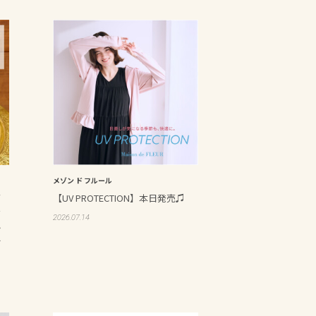
メゾン ド フルール
イ
【UV PROTECTION】本日発売♫
ァ
2026.07.14
小
キ