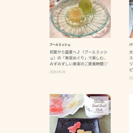
ブールミッシュ
パ
初夏から盛夏へ♪〈ブールミッシ
大
ュ〉の「果実めぐり」で楽しむ、
ス
みずみずしい果実のご褒美時間♡
リ
ピ
2026.06.29
20