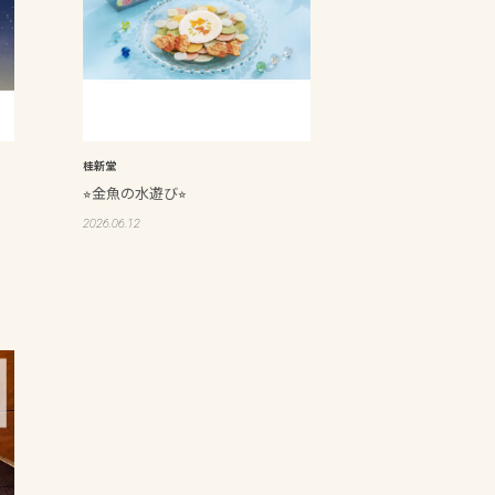
桂新堂
⭐︎金魚の水遊び⭐︎
2026.06.12