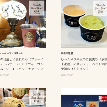
ァーイーストバザール
京橋千疋屋
の日差しに疲れたら〈ファーイ
ひ〜んやり果実のご褒美♡〈京
ストバザール〉の「ヴィーガン
千疋屋〉の贅沢シャーベット2種
ムージー」でパワーチャージ♪
至福のひとときを♪
26.07.08
2026.07.06