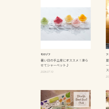
モロゾフ
フ
暑い日の手土産にオススメ！凍ら
夏
せてシャーベット♪
ー
ス
2026.07.10
20