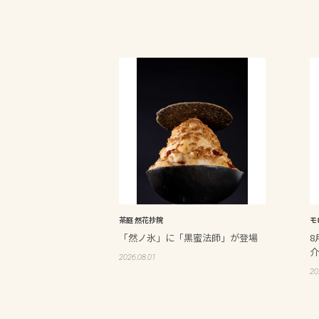
茶庭 然花抄院
モ
「然ノ氷」に「黒蜜法師」が登場
8
介
2026.08.01
20