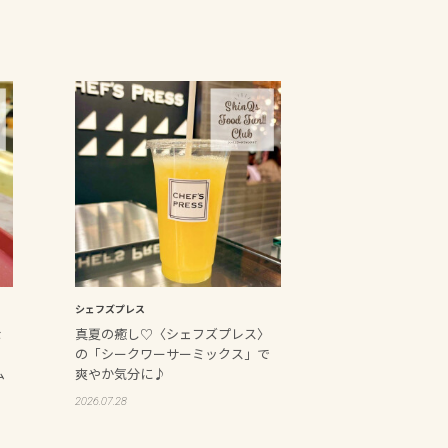
シェフズプレス
な
真夏の癒し♡〈シェフズプレス〉
の「シークワーサーミックス」で
ム
爽やか気分に♪
2026.07.28