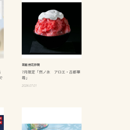
茶庭 然花抄院
橋
7月限定「然ノ氷 アロエ・古都華
で
苺」
2026.07.01