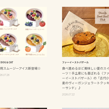
2 DOG＆CAT
ファーイーストバザール
用スムージーアイス新登場☆
食べ進めるほど美味しい夏のス
ーツ！手土産にも喜ばれる〈フ
26.07.26
ーイーストバザール〉の「古代
麦のヴィーガンジェラートクッ
ーサンド」♪
2026.07.22