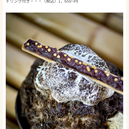
ドリンク付き・・・〈税込〉1，650~円