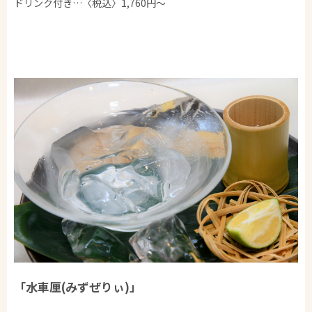
ドリンク付き…〈税込〉1,760円～
「水車厘(みずぜりぃ)」