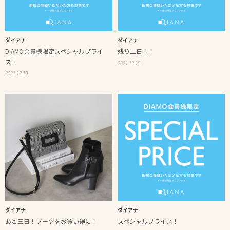
ダイアナ
ダイアナ
DIAMO会員様限定スペシャルプライ
残り二日！！
ス！
2021.12.18
2021.12.19
ダイアナ
ダイアナ
あと三日！ブーツをお買い得に！
スペシャルプライス！