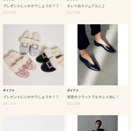
プレゼントにいかかでしょうか？？
キレイめカジュアルに♪
2021.12.10
2021.12.09
ダイアナ
ダイアナ
プレゼントにいかかでしょうか？？
安定のフラットでもキレイめに！
2021.12.09
2021.12.08