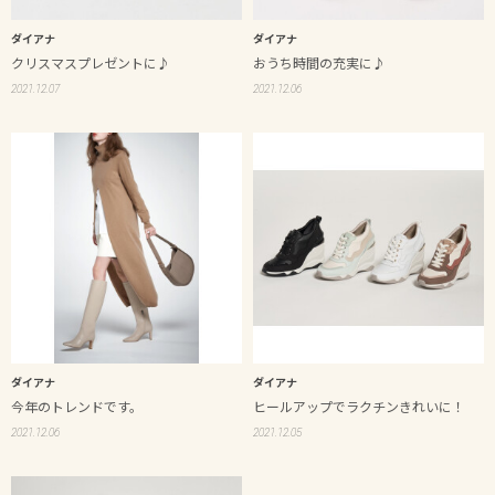
ダイアナ
ダイアナ
クリスマスプレゼントに♪
おうち時間の充実に♪
2021.12.07
2021.12.06
ダイアナ
ダイアナ
今年のトレンドです。
ヒールアップでラクチンきれいに！
2021.12.06
2021.12.05