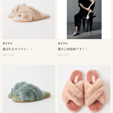
ダイアナ
ダイアナ
喜ばれるギフトに・・
履き心地抜群です！！
2021.12.08
2021.12.07