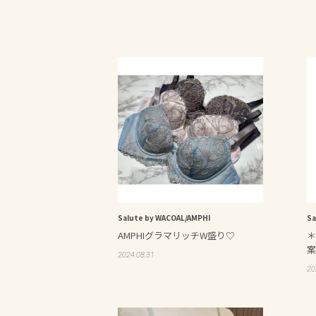
Salute by WACOAL/AMPHI
Sa
AMPHIグラマリッチW盛り♡
＊
案
2024.08.31
20