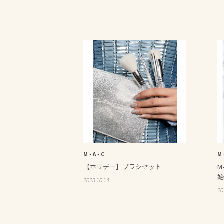
M・A・C
M
【ホリデー】ブラシセット
M
始
2023.10.14
20