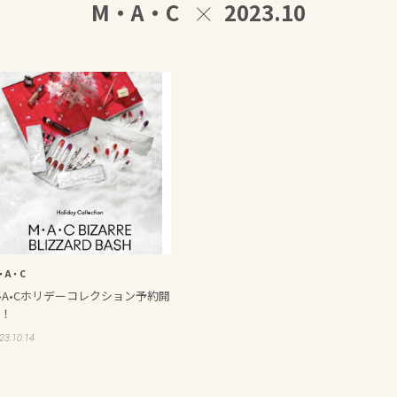
M・A・C
2023.10
・A・C
•A•Cホリデーコレクション予約開
！
23.10.14