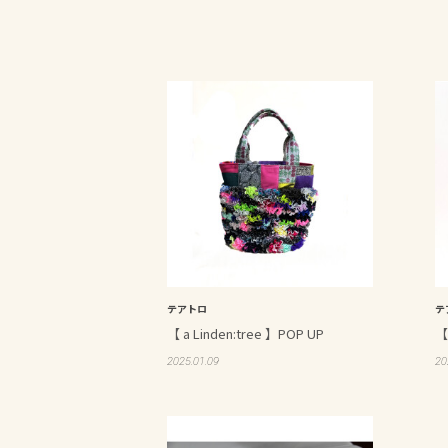
テアトロ
テ
【 a Linden:tree 】POP UP
【
2025.01.09
20