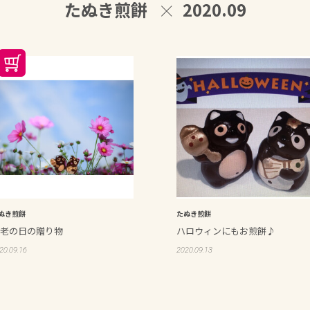
たぬき煎餅
2020.09
ぬき煎餅
たぬき煎餅
老の日の贈り物
ハロウィンにもお煎餅♪
20.09.16
2020.09.13