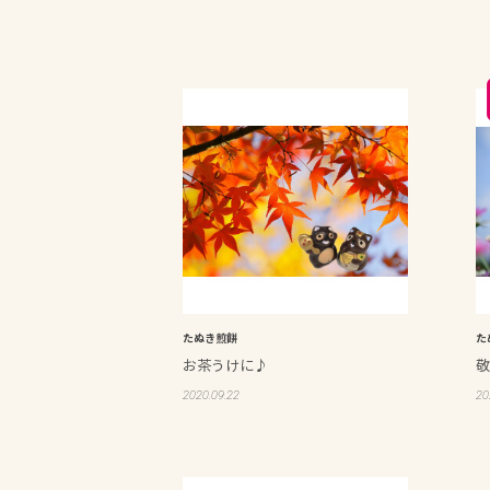
たぬき煎餅
た
お茶うけに♪
敬
2020.09.22
20