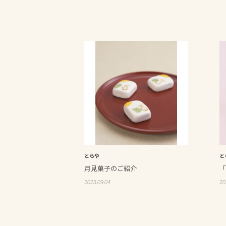
とらや
と
月見菓子のご紹介
「
2023.09.04
20