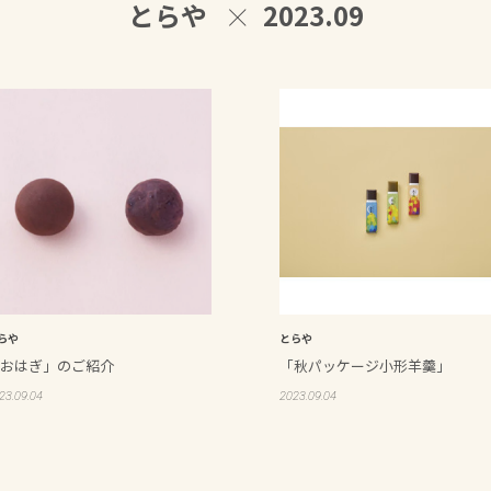
とらや
2023.09
らや
とらや
おはぎ」のご紹介
「秋パッケージ小形羊羹」
23.09.04
2023.09.04