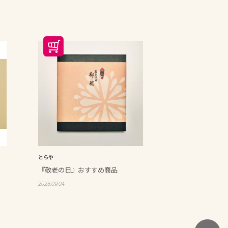
とらや
『敬老の日』おすすめ商品
2023.09.04
ペ