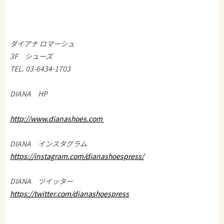
ダイアナ ロマーシュ
3F シューズ
TEL. 03-6434-1703
DIANA HP
http://www.dianashoes.com
DIANA インスタグラム
https://instagram.com/dianashoespress/
DIANA ツイッター
https://twitter.com/dianashoespress