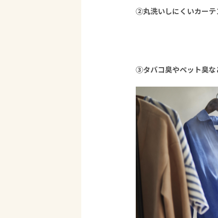
②丸洗いしにくいカーテ
③タバコ臭やペット臭な