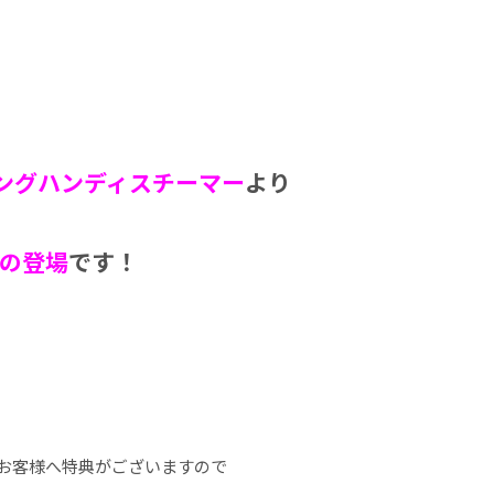
ングハンディスチーマー
より
の登場
です！
客様へ特典がございますので​​