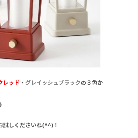
クレッド
・
グレイッシュブラック
の３色か
♪
試しくださいね(^^)！