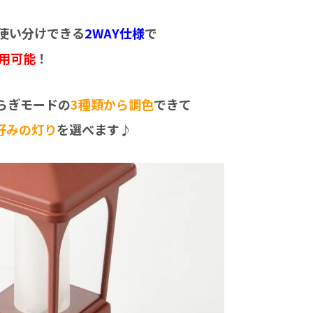
を使い分けできる
2WAY仕様
で
使用可能
！
らぎモードの
3種類から調色
できて
好みの灯り
を選べます♪