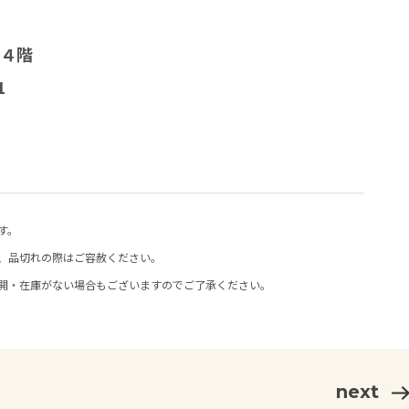
s４階
1
す。
、品切れの際はご容赦ください。
開・在庫がない場合もございますのでご了承ください。
next