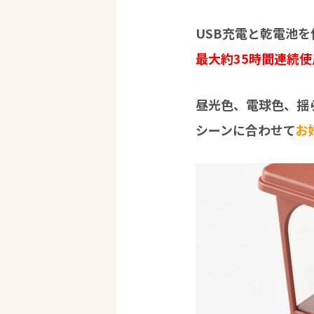
USB充電と乾電池
最大約35時間連続
昼光色、電球色、揺
シーンに合わせて
お