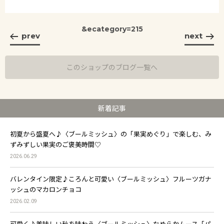
&ecategory=215
prev
next
このショップのブログ一覧へ
新着記事
初夏から盛夏へ♪〈ブールミッシュ〉の「果実めぐり」で楽しむ、み
ずみずしい果実のご褒美時間♡
2026.06.29
バレンタイン限定♪ころんと可愛い〈ブールミッシュ〉フルーツガナ
ッシュのマカロンチョコ
2026.02.09
可愛く♪美味しい秋を味わう〈ブールミッシュ〉なめらかムース「パ